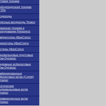
тевая техника
убоукладочная техника
ЕТРА
ездеходы
лесные вездеходы Трэкол
жарная техника и
орудование Firexpress
мпрессоры AtlasCopco
нераторы AtlasCopco
стеры AtlasCopco
новальцовые грунтовые
тки Dynapac
ндемные асфальтовые
тки Dynapac
омбинированные
фальтовые катки (Combi)
napac
атические
адковальцевые катки
napac
евмоколесные катки
napac