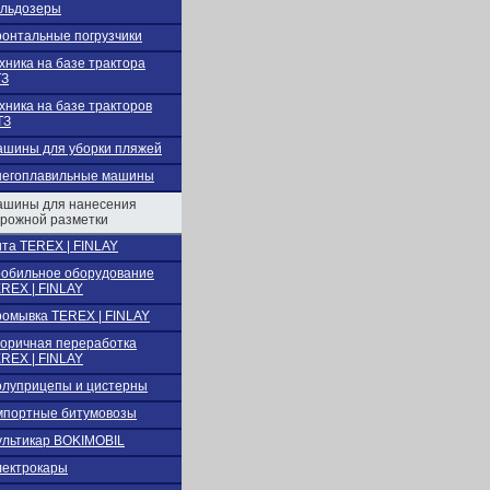
льдозеры
онтальные погрузчики
хника на базе трактора
ТЗ
хника на базе тракторов
ТЗ
шины для уборки пляжей
негоплавильные машины
шины для нанесения
рожной разметки
та TEREX | FINLAY
обильное оборудование
REX | FINLAY
омывка TEREX | FINLAY
оричная переработка
REX | FINLAY
луприцепы и цистерны
портные битумовозы
льтикар BOKIMOBIL
ектрокары