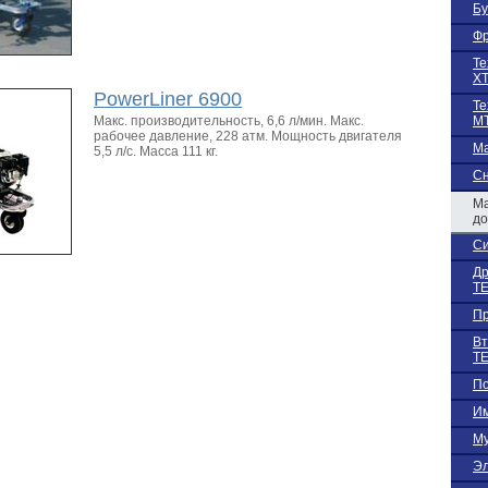
Бу
Фр
Те
Х
PowerLiner 6900
Те
Макс. производительность, 6,6 л/мин. Макс.
М
рабочее давление, 228 атм. Мощность двигателя
Ма
5,5 л/с. Масса 111 кг.
С
Ма
до
Си
Др
TE
Пр
Вт
TE
По
Им
Му
Эл