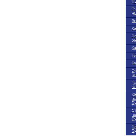
Пу
Тр
Ч
В
Ко
По
об
Ко
Ге
Бу
Од
ка
Та
ка
К
ас
Dy
Ст
гл
Dy
Пн
Dy