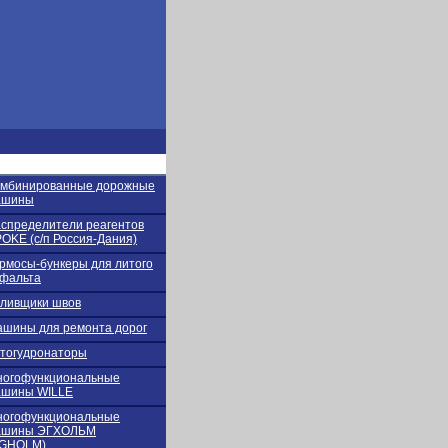
омбинированные дорожные
ашины
спределители реагентов
OKE (с/п Россия-Дания)
рмосы-бункеры для литого
фальта
ливщики швов
шины для ремонта дорог
тогудронаторы
ногофункциональные
ашины WILLE
ногофункциональные
ашины ЭГХОЛЬМ
EGHOLM)