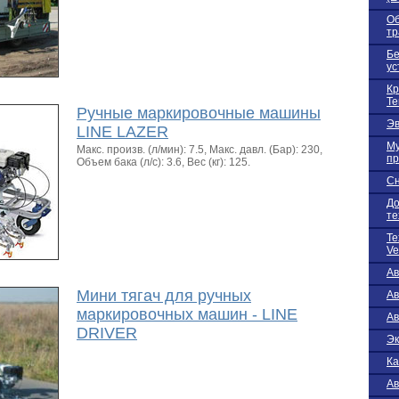
Об
тр
Бе
ус
Кр
Te
Ручные маркировочные машины
Эв
LINE LAZER
Му
Макс. произв. (л/мин): 7.5, Макс. давл. (Бар): 230,
пр
Объем бака (л/с): 3.6, Вес (кг): 125.
Сн
До
те
Те
Ve
А
Мини тягач для ручных
А
маркировочных машин - LINE
Ав
DRIVER
Эк
Ка
Ав