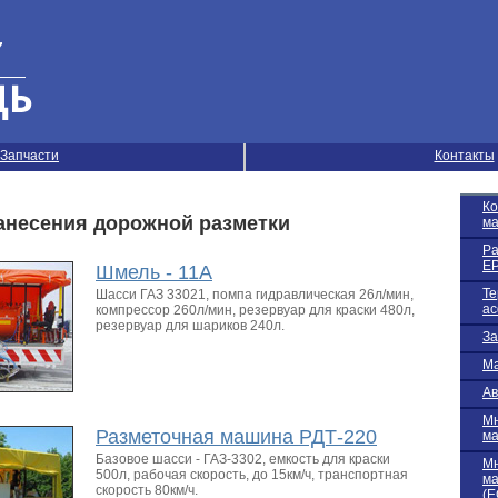
Запчасти
Контакты
К
несения дорожной разметки
м
Ра
EP
Шмель - 11А
Те
Шасси ГАЗ 33021, помпа гидравлическая 26л/мин,
ас
компрессор 260л/мин, резервуар для краски 480л,
резервуар для шариков 240л.
За
Ма
Ав
М
Разметочная машина РДТ-220
м
Базовое шасси - ГАЗ-3302, емкость для краски
М
500л, рабочая скорость, до 15км/ч, транспортная
м
скорость 80км/ч.
(