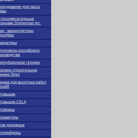
орудование для окоса
авы
тоносмесительные
тановки Zimmerman Inc.
ан - манипуляторы
rex/Atlas
акуаторы
соровозы российского
оизводства
егоуборочная техника
рожно-строительная
хника Terex
хника для высотных работ
rsalift
втовышки
втовышки CELA
токраны
скаваторы
тки дорожные
тогрейдеры