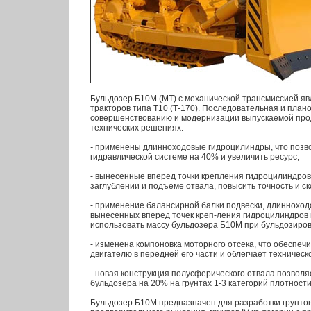
Бульдозер Б10М (МТ) с механической трансмиссией я
тракторов типа Т10 (Т-170). Последовательная и план
совершенствованию и модернизации выпускаемой про
технических решениях:
-
применены длинноходовые гидроцилиндры, что позво
гидравлической системе на 40% и увеличить ресурс;
- вынесенные вперед точки крепления гидроцилиндров
заглублении и подъеме отвала, повысить точность и с
- применение балансирной балки подвески, длинноход
вынесенных вперед точек креп-ления гидроцилиндров
использовать массу бульдозера Б10М при бульдозиро
- изменена компоновка моторного отсека, что обеспеч
двигателю в передней его части и облегчает техничес
- новая конструкция полусферического отвала позвол
бульдозера на 20% на грунтах 1-3 категорий плотности
Бульдозер Б10М предназначен для разработки грунтов I