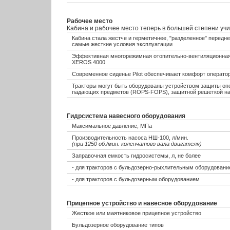
Рабочее место
Кабина и рабочее место теперь в большей степени уч
Кабина стала жестче и герметичнее, "разделенное" передне
самые жесткие условия эксплуатации
Эффективная многорежимная отопительно-вентиляционная 
XEROS 4000
Современное сиденье Pilot обеспечивает комфорт операто
Тракторы могут быть оборудованы устройством защиты оп
падающих предметов (ROPS-FOPS), защитной решеткой на 
Гидрсистема навесного оборудования
Максимальное давление, МПа
Производительность насоса НШ-100, л/мин.
(при 1250 об./мин. коленчатого вала двигателя)
Заправочная емкость гидросистемы, л, не более
- для тракторов с бульдозерно-рыхлительным оборудован
- для тракторов с бульдозерным оборудованием
Прицепное устройство и навесное оборудование
Жесткое или маятниковое прицепное устройство
Бульдозерное оборудование типов