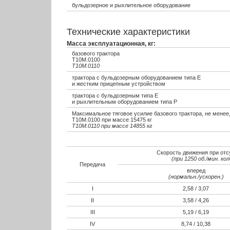
бульдозерное и рыхлительное оборудование
Технические характеристики
Масса эксплуатационная, кг:
базового трактора
Т10М.0100
Т10М.0110
трактора с бульдозерным оборудованием типа Е
и жестким прицепным устройством
трактора с бульдозерным типа Е
и рыхлительным оборудованием типа Р
Максимальное тяговое усилие базового трактора, не менее,
Т10М.0100 при массе 15475 кг
Т10М.0110 при массе 14855 кг
Скорость движения при отс
(при 1250 об./мин. к
Передача
вперед
(нормальн./ускорен.)
I
2,58 / 3,07
II
3,58 / 4,26
III
5,19 / 6,19
IV
8,74 / 10,38